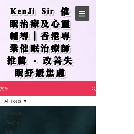
KenJi Sir 催
眠治療及心靈
輔導｜香港專
業催眠治療師
推薦 - 改善失
眠紓緩焦慮
文章
All Posts
All Posts
Ji講感情
催眠