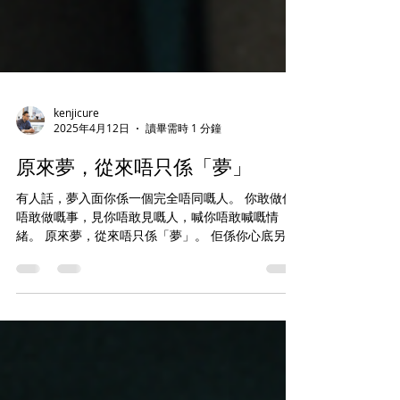
kenjicure
2025年4月12日
讀畢需時 1 分鐘
原來夢，從來唔只係「夢」
有人話，夢入面你係一個完全唔同嘅人。 你敢做你
唔敢做嘅事，見你唔敢見嘅人，喊你唔敢喊嘅情
緒。 原來夢，從來唔只係「夢」。 佢係你心底另一
個你，搵緊機會叫你望一望佢。 📌 明晚 就係夢境分
享會最後召集！ 想同我一齊拆解《贖夢》，睇夢入
面隱藏嘅訊息， 📩 快啲留言 /...