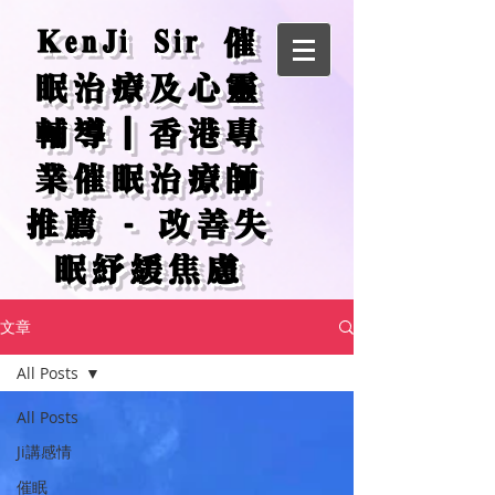
KenJi Sir 催
眠治療及心靈
輔導｜香港專
業催眠治療師
推薦 - 改善失
眠紓緩焦慮
文章
All Posts
All Posts
Ji講感情
催眠