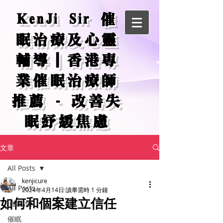
KenJi Sir 催
眠治療及心靈
輔導｜香港專
業催眠治療師
推薦 - 改善失
眠紓緩焦慮
文章
All Posts
kenjicure
All Posts
2024年4月14日
讀畢需時 1 分鐘
如何和個案建立信任
Ji講感情
催眠