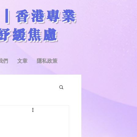
輔導｜香港專業
眠紓緩焦慮
我們
文章
隱私政策